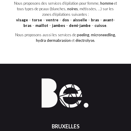
Nous proposons des services d’épilation pour femme,
homme
et
tous types de peaux (blanches,
noires
, métissées, …) sur les
zones d’épilations suivantes :
visage
–
torse
–
ventre
–
dos
–
aisselle
–
bras
–
avant-
bras
–
maillot
–
jambes
–
demi-jambe
–
cuisse
.
Nous proposons aussi les services de
peeling
,
microneedling,
hydra dermabrasion
et
électrolyse.
BRUXELLES