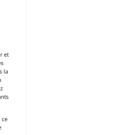
r et
es
s la
n
ez
ants
à ce
e