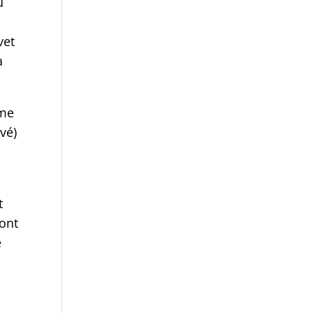
u
vet
a
ème
vé)
t
 ont
e