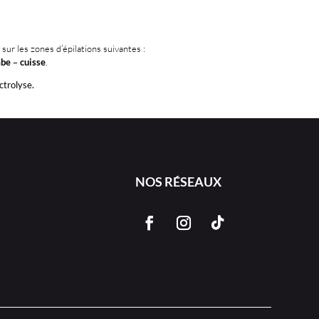
 sur les zones d’épilations suivantes :
mbe
–
cuisse
.
ctrolyse.
NOS RÉSEAUX