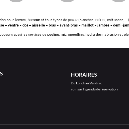
ation pour femme,
homme
et tous types de peaux (blanches,
noires
, métissées, …)
rse
–
ventre
–
dos
–
aisselle
–
bras
–
avant-bras
–
maillot
–
jambes
–
demi-ja
posons aussi les services de
peeling
,
microneedling,
hydra dermabrasion
et
éle
S
HORAIRES
Du Lundi au Vendredi
voir sur l’agenda de réservation