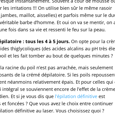
r presque instantanément. Souvent à cour de mousse o
 les irritations !!! On utilise bien sûr le même rasoir
 jambes, maillot, aisselles) et parfois même sur le du
 véritable barbe d’homme. Et oui on va se mentir, on 
ne fois dans sa vie et ressenti le feu sur la peau.
latoire : tous les 4 à 5 jours.
On opte pour la cr
ides thiglycoliques (des acides alcalins au pH très éle
poil et les fait tomber au bout de quelques minutes ?
 la racine du poil n’est pas arrachée, mais seulement
osants de la crémé dépilatoire. Si les poils repoussen
tent néanmoins relativement épais. Et pour celles qui
ni intégral se souviennent encore de l’effet de la crèm
ien. Et si je vous dis que
l’épilation définitive
est
et foncées ? Que vous avez le choix entre continuer
lation définitive au laser. Vous choisissez quoi ?