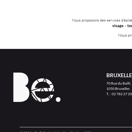
Nous proposons des services d’épil
visage
–
to
Nous pro
BRUXELLE
70 Rue du Bailli,
1050 Bruxelles
T. :
02 782 27 20