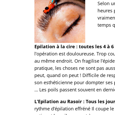
Selon u
heures p
vraiment
temps q
Epilation à la cire : toutes les 4 à
l’opération est douloureuse. Trop cou
au même endroit. On fragilise l’épide
pratique, les choses ne sont pas au
peut, quand on peut ! Difficile de re
son esthéticienne pour dompter ses p
… Les poils passent souvent en dernie
L’Epilation au Rasoir : Tous les jou
rythme d’épilation effréné Il coupe le