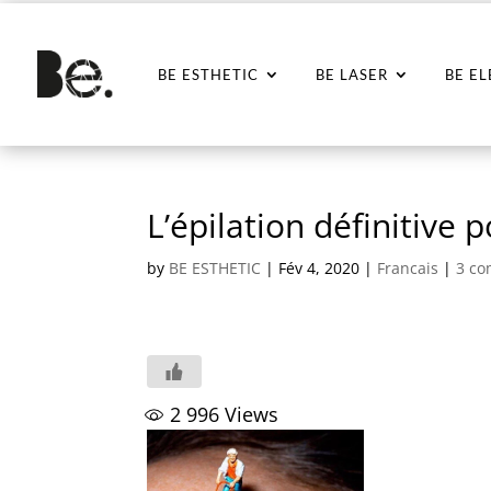
BE ESTHETIC
BE LASER
BE E
L’épilation définitive 
by
BE ESTHETIC
|
Fév 4, 2020
|
Francais
|
3 c
2 996
Views