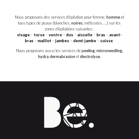
Nous proposons des services d’épilation pour femme,
homme
et
tous types de peaux (blanches,
noires
, métissées, …) sur les
zones d’épilations suivantes :
visage
–
torse
–
ventre
–
dos
–
aisselle
–
bras
–
avant-
bras
–
maillot
–
jambes
–
demi-jambe
–
cuisse
.
Nous proposons aussi les services de
peeling
,
microneedling,
hydra dermabrasion
et
électrolyse.