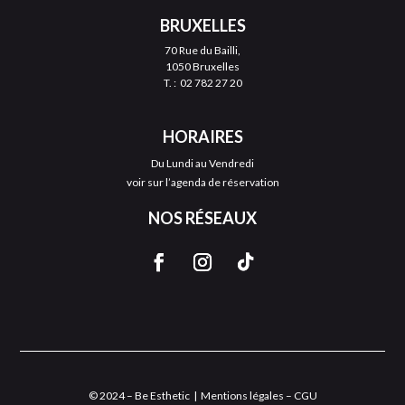
BRUXELLES
70 Rue du Bailli,
1050 Bruxelles
T. :
02 782 27 20
HORAIRES
Du Lundi au Vendredi
voir sur l’agenda de réservation
NOS RÉSEAUX
© 2024 – Be Esthetic |
Mentions légales – CGU