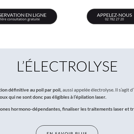
SERVATION EN LIGNE
APPELEZ-NOUS
1ère consultation gratuite
02 782 27 20
L’ÉLECTROLYSE
on définitive au poil par poil,
aussi appelée électrolyse. Il s’agit 
ux qui ne sont donc pas éligibles à l’épilation laser.
es zones hormono-dépendantes, finaliser les traitements laser et tra
EN SAVOIR PLUS