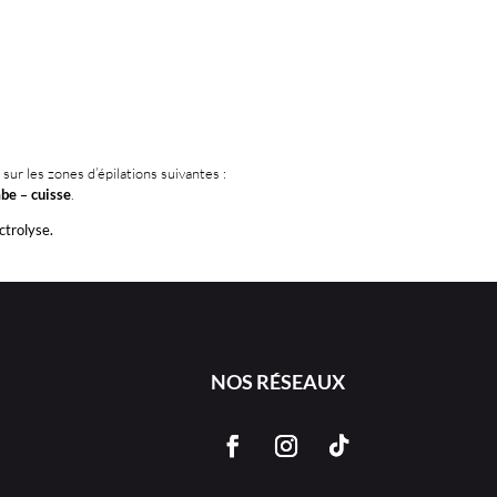
 sur les zones d’épilations suivantes :
mbe
–
cuisse
.
ctrolyse.
NOS RÉSEAUX