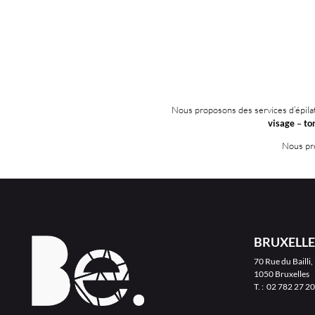
Nous proposons des services d’épil
visage
–
to
Nous pro
BRUXELLE
70 Rue du Bailli,
1050 Bruxelles
T. :
02 782 27 20