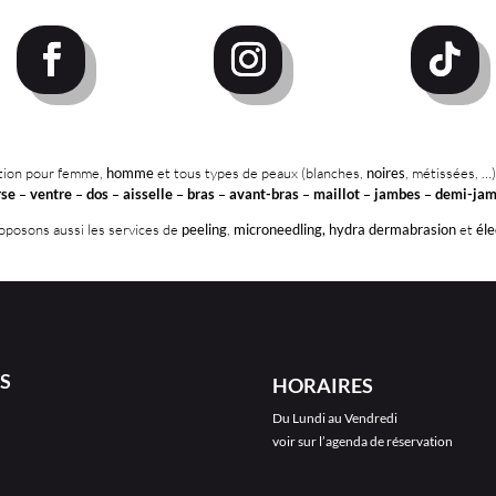
ation pour femme,
homme
et tous types de peaux (blanches,
noires
, métissées, …)
rse
–
ventre
–
dos
–
aisselle
–
bras
–
avant-bras
–
maillot
–
jambes
–
demi-ja
posons aussi les services de
peeling
,
microneedling,
hydra dermabrasion
et
éle
S
HORAIRES
Du Lundi au Vendredi
voir sur l’agenda de réservation