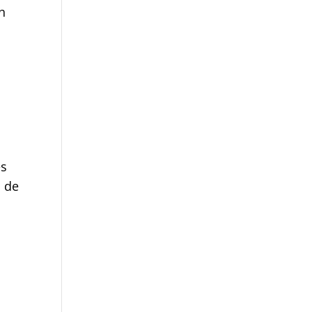
n
es
p de