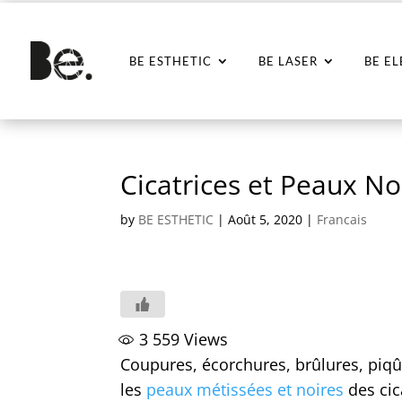
BE ESTHETIC
BE LASER
BE E
Cicatrices et Peaux Noi
by
BE ESTHETIC
|
Août 5, 2020
|
Francais
3 559
Views
Coupures, écorchures, brûlures, piqû
les
peaux métissées et noires
des cic