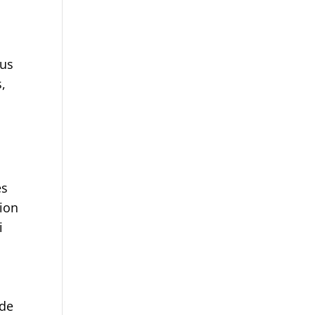
rus
,
es
tion
i
 de