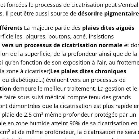
et foncées le processus de cicatrisation peut s’embal
. Il peut être aussi source de
désordre pigmentair
ifférents
La majeure partie des
plaies dites aiguës
ficielles, piqures, boutons, acné, insistions
 vers un processus de cicatrisation normale
et do
ction de la superficie, de la profondeur ainsi que de la
si qu’en fonction de son exposition à l’air, au frottem
la zone à cicatriser)
Les plaies dites chroniques
es du diabétique…) évoluent vers un processus de
tion
demeure le meilleur traitement. La gestion et le
se faire sous suivi médical compte tenu des grands
ont démontrées que la cicatrisation est plus rapide e
e plaie de 2.5 cm² même profondeur protégée par un
ie en zone humide atteint 90% de sa cicatrisation en
 cm² et de même profondeur, la cicatrisation ne sera