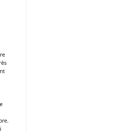
ore
rès
nt
Le
pre.
i